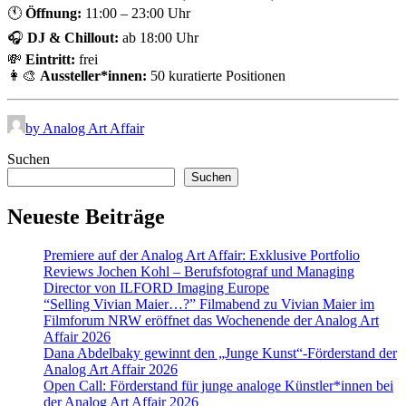
🕚
Öffnung:
11:00 – 23:00 Uhr
🎧
DJ & Chillout:
ab 18:00 Uhr
💸
Eintritt:
frei
👩‍🎨
Aussteller*innen:
50 kuratierte Positionen
by Analog Art Affair
Suchen
Suchen
Neueste Beiträge
Premiere auf der Analog Art Affair: Exklusive Portfolio
Reviews Jochen Kohl – Berufsfotograf und Managing
Director von ILFORD Imaging Europe
“Selling Vivian Maier…?” Filmabend zu Vivian Maier im
Filmforum NRW eröffnet das Wochenende der Analog Art
Affair 2026
Dana Abdelbaky gewinnt den „Junge Kunst“-Förderstand der
Analog Art Affair 2026
Open Call: Förderstand für junge analoge Künstler*innen bei
der Analog Art Affair 2026