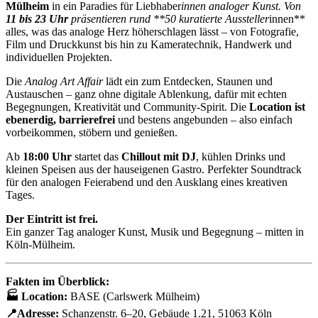
Mülheim
in ein Paradies für Liebhaber
innen analoger Kunst. Von
11 bis 23 Uhr
präsentieren rund **50 kuratierte Aussteller
innen**
alles, was das analoge Herz höherschlagen lässt – von Fotografie,
Film und Druckkunst bis hin zu Kameratechnik, Handwerk und
individuellen Projekten.
Die
Analog Art Affair
lädt ein zum Entdecken, Staunen und
Austauschen – ganz ohne digitale Ablenkung, dafür mit echten
Begegnungen, Kreativität und Community-Spirit. Die
Location ist
ebenerdig, barrierefrei
und bestens angebunden – also einfach
vorbeikommen, stöbern und genießen.
Ab
18:00 Uhr
startet das
Chillout mit DJ
, kühlen Drinks und
kleinen Speisen aus der hauseigenen Gastro. Perfekter Soundtrack
für den analogen Feierabend und den Ausklang eines kreativen
Tages.
Der Eintritt ist frei.
Ein ganzer Tag analoger Kunst, Musik und Begegnung – mitten in
Köln-Mülheim.
Fakten im Überblick:
🏭 Location
:
BASE (Carlswerk Mülheim)
📍Adresse:
Schanzenstr. 6–20, Gebäude 1.21, 51063 Köln