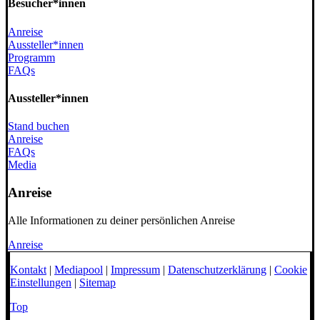
Besucher
*innen
Anreise
Aussteller*innen
Programm
FAQs
Aussteller
*innen
Stand buchen
Anreise
FAQs
Media
Anreise
Alle Informationen zu deiner persönlichen Anreise
Anreise
Kontakt
|
Mediapool
|
Impressum
|
Datenschutzerklärung
|
Cookie
Einstellungen
|
Sitemap
Top