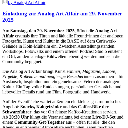
by Analog Art Affair
Einladung zur Analog Art Affair am 29. November
2025
Am
Samstag, den 29. November 2025
, öffnet die
Analog Art
Affair
erstmals ihre Türen und lädt alle Freund*innen der analogen
Fotografie, Kunst und Kultur in die BASE auf dem Carlswerk-
Gelände in Köln-Mülheim ein. Zwischen Ausstellungsständen,
Workshops, Fotowalks und einem offenen Podcast-Studio entsteht
ein Ort, an dem analoge Bildwelten lebendig werden und sich die
Community begegnet.
Die Analog Art Affair bringt Künstler
innen, Magazine, Labore,
Projekte, Kollektive und neugierige Besucher
innen zusammen – für
Austausch, Inspiration und ein gemeinsames Feiern der analogen
Kultur. Ein Tag voller Entdeckungen, persönlicher Gespräche und
liebevoller Details rund um Film, Fotografie und Handwerk.
Auf der Eventfläche wartet außerdem ein kleines gastronomisches
Angebot:
Snacks, Kaltgetränke
und das
Coffee-Bike der
Schwarzfahrer
, das vor Ort feinste Kaffee-Kreationen serviert.
Ab
20:30 Uhr
klingt die Veranstaltung bei einem
Live-DJ-Set
und
einem
Community-Get-Together
aus – offen für alle, die den
Abend in entspannter Atmosphäre ausklingen lassen möchten.